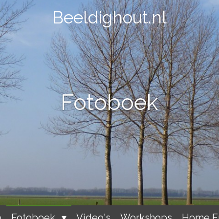
Beeldighout.nl
Fotoboek
e
Fotoboek
Video's
Workshops
Home En