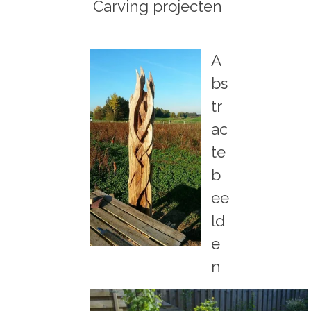
Carving projecten
A
bs
tr
ac
te
b
ee
ld
e
n