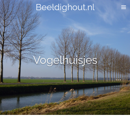
Beeldighout.nl
Ga
direct
naar
de
hoofdinhoud
Vogelhuisjes