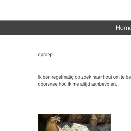
Ga
direct
naar
de
Hom
hoofdinhoud
oproep
Ik ben regelmatig op zoek naar hout om te b
doorsnee hou ik me altijd aanbevolen.