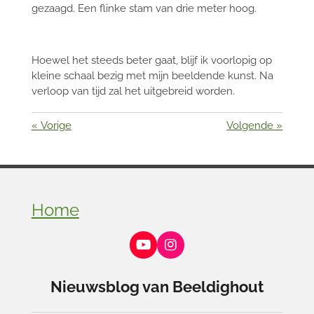
gezaagd. Een flinke stam van drie meter hoog.
Hoewel het steeds beter gaat, blijf ik voorlopig op
kleine schaal bezig met mijn beeldende kunst. Na
verloop van tijd zal het uitgebreid worden.
«
Vorige
Volgende
»
Home
Y
I
o
n
u
s
Nieuwsblog van Beeldighout
T
t
u
a
b
g