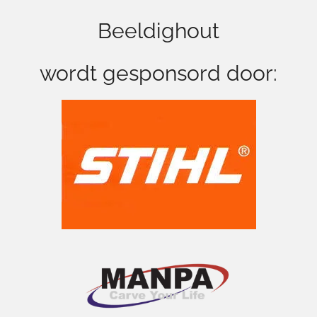
e
r
Beeldighout
a
m
wordt gesponsord door: