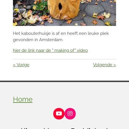
Het kabouterhuisje is af en heeft een leuke plek
gevonden in Amsterdam.
hier de link naar de " making of" video
«
Vorige
Volgende
»
Home
Y
I
o
n
u
s