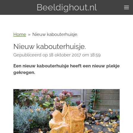
Beeldighout.nl
Ga
direct
naar
de
hoofdinhoud
Home
»
Nieuw kabouterhuisje.
Nieuw kabouterhuisje.
Gepubliceerd op 18 oktober 2017 om 18:59
Een nieuw kabouterhuisje heeft een nieuw plekje
gekregen.