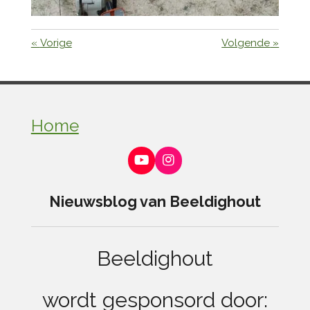
«
Vorige
Volgende
»
Home
Y
I
o
n
u
s
Nieuwsblog van Beeldighout
T
t
u
a
b
g
e
r
Beeldighout
a
m
wordt gesponsord door: