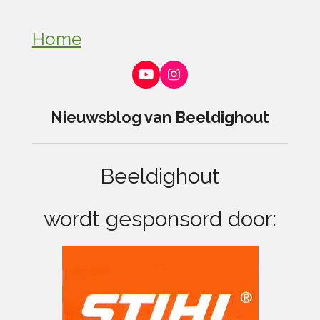
Home
Y
I
o
n
u
s
Nieuwsblog van Beeldighout
T
t
u
a
b
g
e
r
Beeldighout
a
m
wordt gesponsord door: