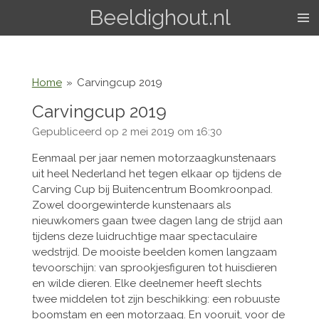
Beeldighout.nl
Ga
direct
naar
de
hoofdinhoud
Home
»
Carvingcup 2019
Carvingcup 2019
Gepubliceerd op 2 mei 2019 om 16:30
Eenmaal per jaar nemen motorzaagkunstenaars
uit heel Nederland het tegen elkaar op tijdens de
Carving Cup bij Buitencentrum Boomkroonpad.
Zowel doorgewinterde kunstenaars als
nieuwkomers gaan twee dagen lang de strijd aan
tijdens deze luidruchtige maar spectaculaire
wedstrijd. De mooiste beelden komen langzaam
tevoorschijn: van sprookjesfiguren tot huisdieren
en wilde dieren. Elke deelnemer heeft slechts
twee middelen tot zijn beschikking: een robuuste
boomstam en een motorzaag. En vooruit, voor de