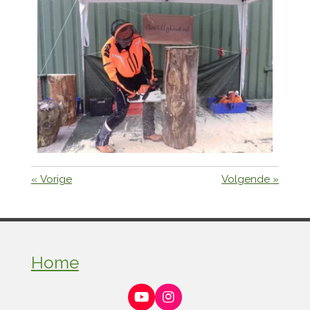
«
Vorige
Volgende
»
Home
Y
I