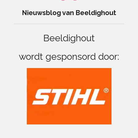
o
n
u
s
Nieuwsblog van Beeldighout
T
t
u
a
b
g
e
r
Beeldighout
a
m
wordt gesponsord door: