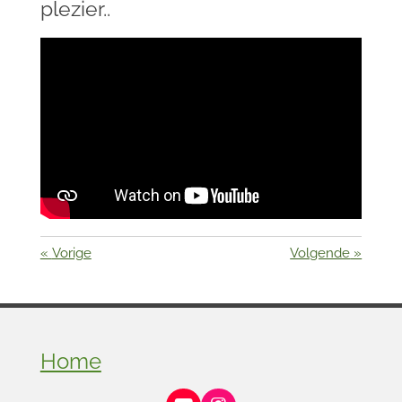
plezier..
«
Vorige
Volgende
»
Home