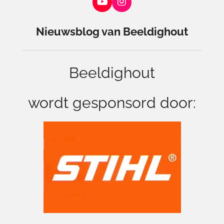
Y
I
o
n
u
s
Nieuwsblog van Beeldighout
T
t
u
a
b
g
e
r
Beeldighout
a
m
wordt gesponsord door: