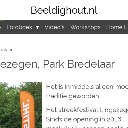
Beeldighout.nl
e
Fotoboek
Video's
Workshops
Home En
edelaar
gezegen, Park Bredelaar
Het is inmiddels al een moo
traditie geworden.
Het streekfestival Lingezeg
Sinds de opening in 2016