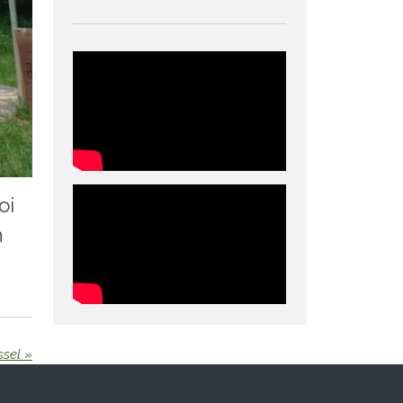
oi
n
ssel
»