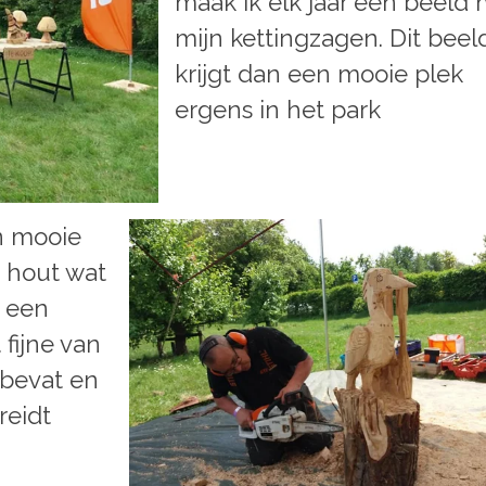
maak ik elk jaar een beeld
mijn kettingzagen. Dit beel
krijgt dan een mooie plek
ergens in het park
n mooie
t hout wat
n een
 fijne van
 bevat en
reidt