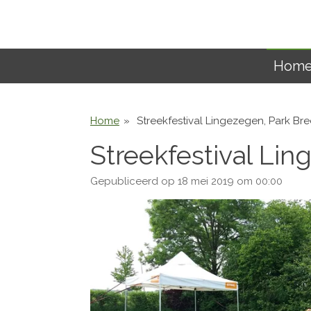
Ga
direct
naar
de
Hom
hoofdinhoud
Home
»
Streekfestival Lingezegen, Park Br
Streekfestival Lin
Gepubliceerd op 18 mei 2019 om 00:00