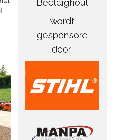
 met
Beeldighout
d
wordt
gesponsord
door: