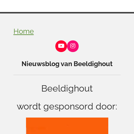
Home
Y
I
o
n
u
s
Nieuwsblog van Beeldighout
T
t
u
a
b
g
e
r
Beeldighout
a
m
wordt gesponsord door: