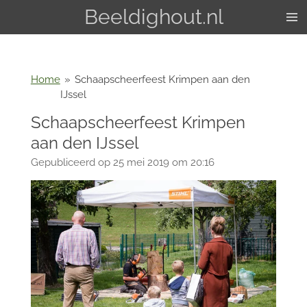
Beeldighout.nl
Ga
direct
naar
de
hoofdinhoud
Home
»
Schaapscheerfeest Krimpen aan den
IJssel
Schaapscheerfeest Krimpen
aan den IJssel
Gepubliceerd op 25 mei 2019 om 20:16